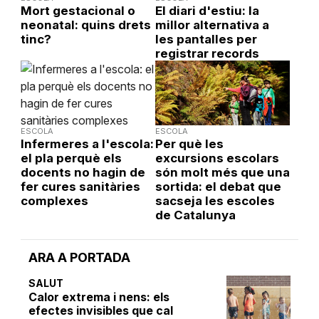
Mort gestacional o
El diari d'estiu: la
neonatal: quins drets
millor alternativa a
tinc?
les pantalles per
registrar records
ESCOLA
ESCOLA
Infermeres a l'escola:
Per què les
el pla perquè els
excursions escolars
docents no hagin de
són molt més que una
fer cures sanitàries
sortida: el debat que
complexes
sacseja les escoles
de Catalunya
ARA A PORTADA
SALUT
Calor extrema i nens: els
efectes invisibles que cal