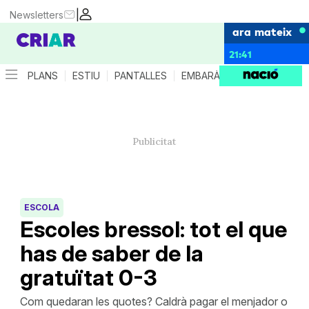
|
Newsletters
ara mateix
21:41
PLANS
ESTIU
PANTALLES
EMBARÀS
CRIANÇA
ES
ESCOLA
Escoles bressol: tot el que
has de saber de la
gratuïtat 0-3
Com quedaran les quotes? Caldrà pagar el menjador o