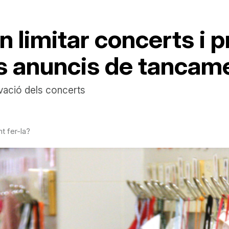
limitar concerts i pr
s anuncis de tancame
ovació dels concerts
t fer-la?