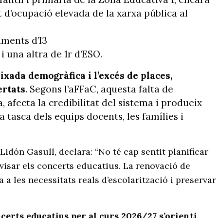
 d’ocupació elevada de la xarxa pública al
aments d’I3
 i una altra de 1r d’ESO.
ixada demogràfica i l’excés de places,
ertats
. Segons l’aFFaC, aquesta falta de
, afecta la credibilitat del sistema i produeix
a tasca dels equips docents, les famílies i
 Lidón Gasull, declara: “No té cap sentit planificar
visar els concerts educatius. La renovació de
a a les necessitats reals d’escolarització i preservar
certs educatius per al curs 2026/27 s’orienti