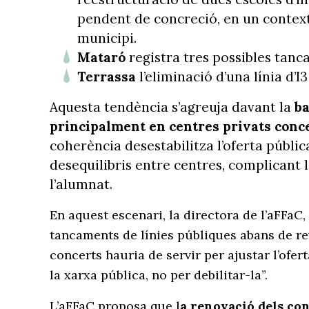
pendent de concreció, en un context
municipi.
Mataró
registra tres possibles tanc
Terrassa
l’eliminació d’una línia d’I3
Aquesta tendència s’agreuja davant la
ba
principalment en centres privats conc
coherència desestabilitza l’oferta pública
desequilibris entre centres, complicant l
l’alumnat.
En aquest escenari, la directora de l’aFFaC,
tancaments de línies públiques abans de re
concerts hauria de servir per ajustar l’ofert
la xarxa pública, no per debilitar-la”.
L’aFFaC proposa que l
a renovació dels con