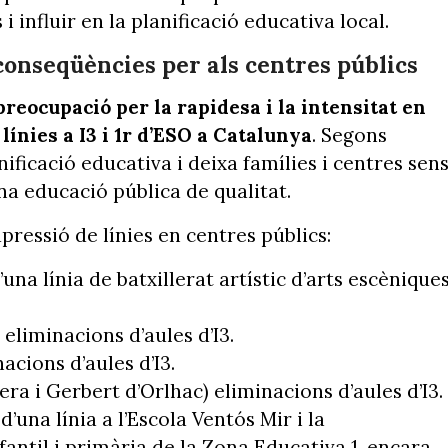
i influir en la planificació educativa local.
conseqüències per als centres públics
preocupació per la rapidesa i la intensitat en
línies a I3 i 1r d’ESO a Catalunya
. Segons
anificació educativa i deixa famílies i centres sen
a educació pública de qualitat.
pressió de línies en centres públics:
na línia de batxillerat artístic d’arts escènique
eliminacions d’aules d’I3.
acions d’aules d’I3.
vera i Gerbert d’Orlhac) eliminacions d’aules d’I3.
d’una línia a l’Escola Ventós Mir i la
fantil i primària de la Zona Educativa 1, encara