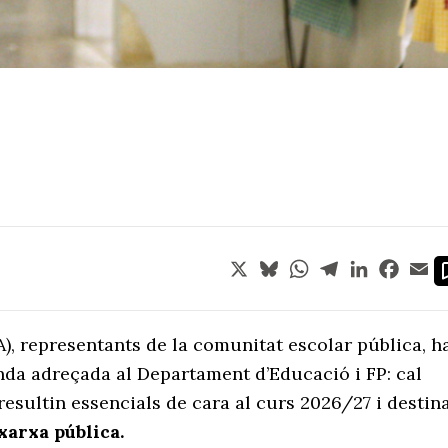
X
Bluesky
WhatsApp
Telegram
LinkedIn
Face
Em
), representants de la comunitat escolar pública, h
da adreçada al Departament d’Educació i FP: cal
resultin essencials de cara al curs 2026/27 i destin
xarxa pública.