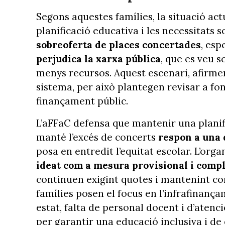
Segons aquestes famílies, la situació ac
planificació educativa i les necessitats s
sobreoferta de places concertades
, esp
perjudica la xarxa pública
, que es veu s
menys recursos. Aquest escenari, afirmen 
sistema, per això plantegen revisar a fons
finançament públic.
L’aFFaC defensa que mantenir una planif
manté l’excés de concerts
respon a una d
posa en entredit l’equitat escolar. L’org
ideat com a mesura provisional i comp
continuen exigint quotes i mantenint con
famílies posen el focus en l’infrafinança
estat, falta de personal docent i d’atenci
per garantir una educació inclusiva i de