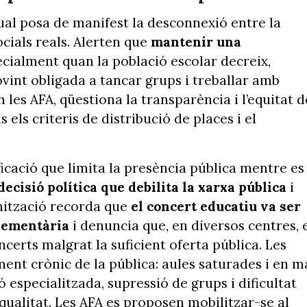
tual posa de manifest la desconnexió entre la
ocials reals. Alerten que
mantenir una
ecialment quan la població escolar decreix,
ovint obligada a tancar grups i treballar amb
les AFA, qüestiona la transparència i l’equitat d
 els criteris de distribució de places i el
icació que limita la presència pública mentre es
ecisió política que debilita la xarxa pública
i
anització recorda que
el concert educatiu va ser
lementària
i denuncia que, en diversos centres, 
certs malgrat la suficient oferta pública. Les
ment crònic de la pública: aules saturades i en m
ó especialitzada, supressió de grups i dificultat
 qualitat. Les AFA es proposen mobilitzar-se al