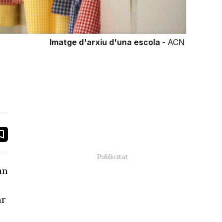
Imatge d'arxiu d'una escola -
ACN
book
ail
an
ar