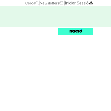
|
|
Iniciar Sessió
Cerca
Newsletters