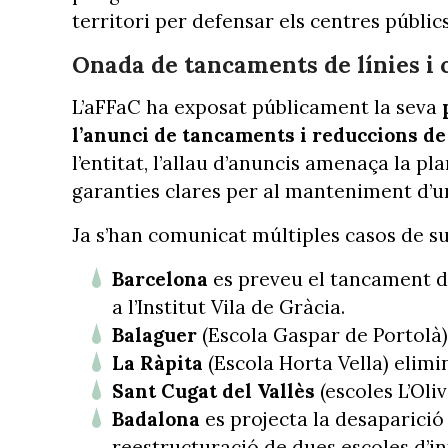
territori per defensar els centres públics 
Onada de tancaments de línies i 
L’aFFaC ha exposat públicament la seva
l’anunci de tancaments i reduccions de 
l’entitat, l’allau d’anuncis amenaça la pl
garanties clares per al manteniment d’un
Ja s’han comunicat múltiples casos de su
Barcelona
es preveu el tancament d’u
a l’Institut Vila de Gràcia.
Balaguer
(Escola Gaspar de Portolà) 
La Ràpita
(Escola Horta Vella) elimin
Sant Cugat del Vallès
(escoles L’Oli
Badalona
es projecta la desaparició 
reestructuració de dues escoles d’in