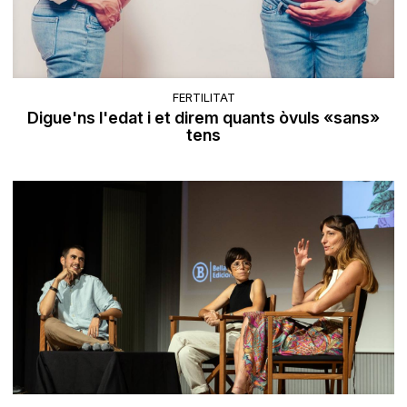
FERTILITAT
Digue'ns l'edat i et direm quants òvuls «sans»
tens