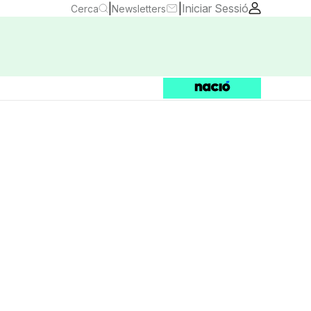
|
|
Iniciar Sessió
Cerca
Newsletters