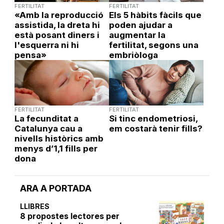
FERTILITAT
FERTILITAT
«Amb la reproducció
Els 5 hàbits fàcils que
assistida, la dreta hi
poden ajudar a
està posant diners i
augmentar la
l'esquerra ni hi
fertilitat, segons una
pensa»
embriòloga
FERTILITAT
FERTILITAT
La fecunditat a
Si tinc endometriosi,
Catalunya cau a
em costarà tenir fills?
nivells històrics amb
menys d’1,1 fills per
dona
ARA A PORTADA
LLIBRES
8 propostes lectores per