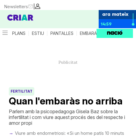
|
Newsletters
ara mateix
14:59
PLANS
ESTIU
PANTALLES
EMBARÀS
CRIANÇA
ES
FERTILITAT
Quan l'embaràs no arriba
Parlem amb la psicopedagoga Gisela Baz sobre la
infertilitat i com viure aquest procés des del respecte i
amor propi
Viure amb endometriosi: «Si un home patís 10 minuts