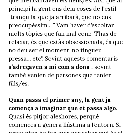
que m’encantaven els nens/es. Així que al
principi la gent ens deia coses de l'estil:
"tranquils, que ja arribarà, que no ens
preocupéssim… " Vam haver d’escoltar
molts tòpics que fan mal com: "T’has de
relaxar, és que estàs obsessionada, és que
no deu ser el moment, no tingueu
pressa… etc". Sovint aquests comentaris
s’adreçaven a mi com a dona
i sovint
també venien de persones que tenien
fills/es.
Quan passa el primer any, la gent ja
comença a imaginar que et passa algo
.
Quasi és pitjor aleshores, perquè
comences a genera llàstima a l’entorn. Si
pregunten ho fan més per saber què és el