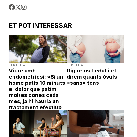
ET POT INTERESSAR
FERTILITAT
FERTILITAT
Viure amb
Digue'ns l'edat i et
endometriosi: «Si un
direm quants òvuls
home patís 10 minuts
«sans» tens
el dolor que patim
moltes dones cada
mes, ja hi hauria un
tractament efectiu»