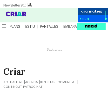
|
Newsletters
ara mateix
13:50
PLANS
ESTIU
PANTALLES
EMBARÀS
CRIANÇA
ES
Criar
ACTUALITAT
AGENDA
BENESTAR
COMUNITAT
CONTINGUT PATROCINAT