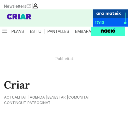
|
Newsletters
ara mateix
17:13
PLANS
ESTIU
PANTALLES
EMBARÀS
CRIANÇA
ES
Criar
ACTUALITAT
AGENDA
BENESTAR
COMUNITAT
CONTINGUT PATROCINAT