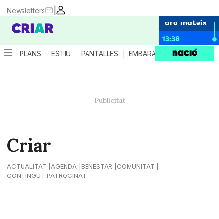
|
Newsletters
ara mateix
13:38
PLANS
ESTIU
PANTALLES
EMBARÀS
CRIANÇA
ES
Criar
ACTUALITAT
AGENDA
BENESTAR
COMUNITAT
CONTINGUT PATROCINAT