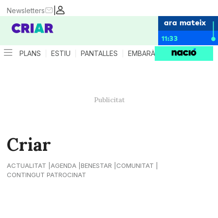
|
Newsletters
ara mateix
11:33
PLANS
ESTIU
PANTALLES
EMBARÀS
CRIANÇA
ES
Criar
ACTUALITAT
AGENDA
BENESTAR
COMUNITAT
CONTINGUT PATROCINAT