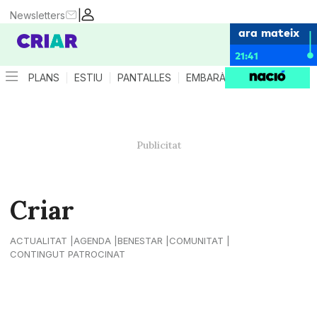
|
Newsletters
ara mateix
21:41
PLANS
ESTIU
PANTALLES
EMBARÀS
CRIANÇA
ES
Criar
ACTUALITAT
AGENDA
BENESTAR
COMUNITAT
CONTINGUT PATROCINAT