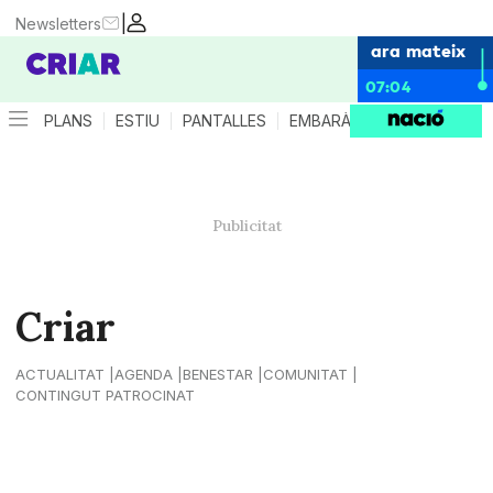
|
Newsletters
ara mateix
07:04
PLANS
ESTIU
PANTALLES
EMBARÀS
CRIANÇA
ES
Criar
ACTUALITAT
AGENDA
BENESTAR
COMUNITAT
CONTINGUT PATROCINAT