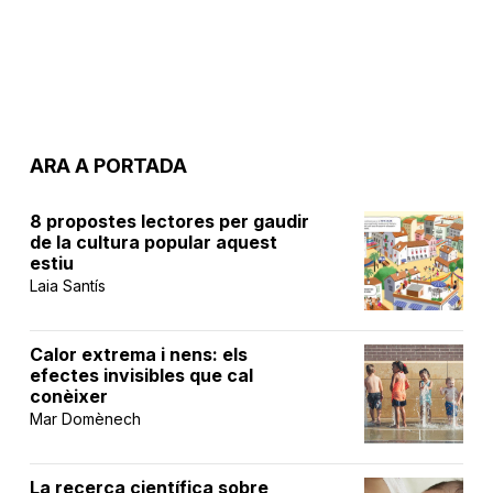
ARA A PORTADA
8 propostes lectores per gaudir
de la cultura popular aquest
estiu
Laia Santís
Calor extrema i nens: els
efectes invisibles que cal
conèixer
Mar Domènech
La recerca científica sobre