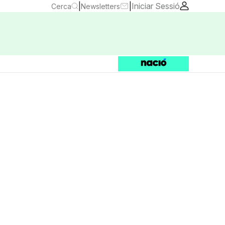
|
|
Iniciar Sessió
Cerca
Newsletters