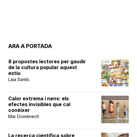
ARA A PORTADA
8 propostes lectores per gaudir
de la cultura popular aquest
estiu
Laia Santís
Calor extrema i nens: els
efectes invisibles que cal
conèixer
Mar Domènech
La recerca científica sobre