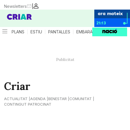
|
Newsletters
ara mateix
21:13
PLANS
ESTIU
PANTALLES
EMBARÀS
CRIANÇA
ES
Criar
ACTUALITAT
AGENDA
BENESTAR
COMUNITAT
CONTINGUT PATROCINAT