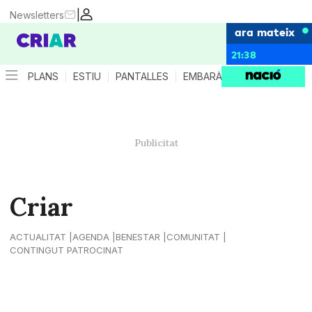
|
Newsletters
ara mateix
21:38
PLANS
ESTIU
PANTALLES
EMBARÀS
CRIANÇA
ES
Criar
ACTUALITAT
AGENDA
BENESTAR
COMUNITAT
CONTINGUT PATROCINAT