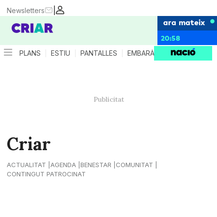
|
Newsletters
ara mateix
20:58
PLANS
ESTIU
PANTALLES
EMBARÀS
CRIANÇA
ES
Criar
ACTUALITAT
AGENDA
BENESTAR
COMUNITAT
CONTINGUT PATROCINAT