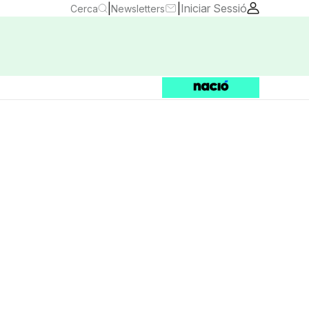
|
|
Iniciar Sessió
Cerca
Newsletters