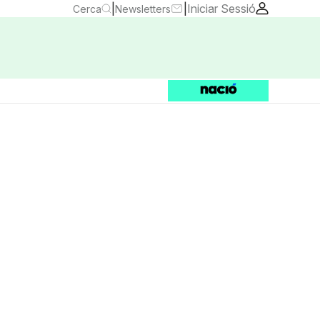
|
|
Iniciar Sessió
Cerca
Newsletters