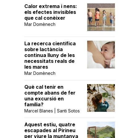
Calor extrema i nens:
els efectes invisibles
que cal conèixer
Mar Domènech
La recerca científica
sobre lactància
continua lluny de les
necessitats reals de
les mares
Mar Domènech
Què cal tenir en
compte abans de fer
una excursió en
família?
Marcel Blanes | Santi Sotos
Aquest estiu, quatre
escapades al Pirineu
per viure la muntanya