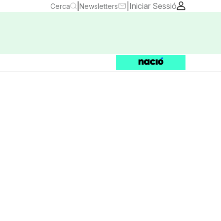
|
|
Iniciar Sessió
Cerca
Newsletters