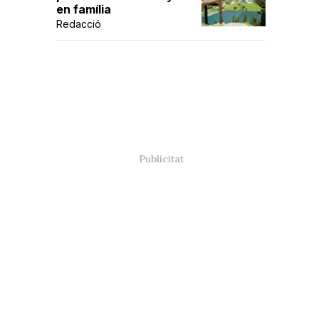
en família
Redacció