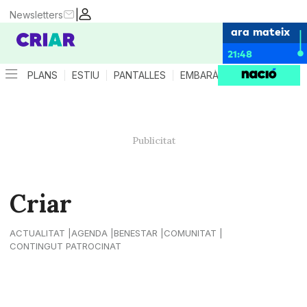
|
Newsletters
ara mateix
21:48
PLANS
ESTIU
PANTALLES
EMBARÀS
CRIANÇA
ES
Criar
ACTUALITAT
AGENDA
BENESTAR
COMUNITAT
CONTINGUT PATROCINAT