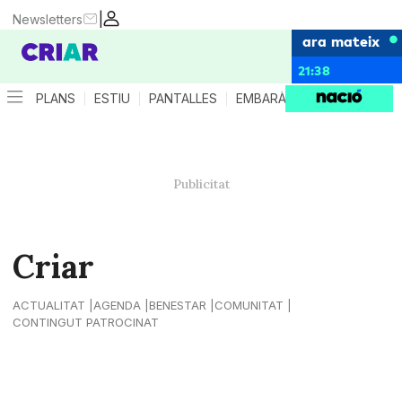
|
Newsletters
ara mateix
21:38
PLANS
ESTIU
PANTALLES
EMBARÀS
CRIANÇA
ES
Criar
ACTUALITAT
AGENDA
BENESTAR
COMUNITAT
CONTINGUT PATROCINAT