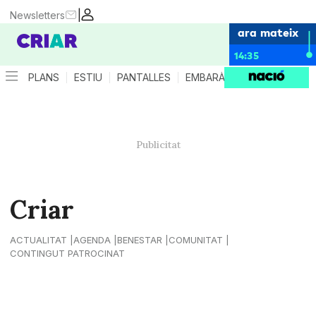
|
Newsletters
ara mateix
14:35
PLANS
ESTIU
PANTALLES
EMBARÀS
CRIANÇA
ES
Criar
ACTUALITAT
AGENDA
BENESTAR
COMUNITAT
CONTINGUT PATROCINAT