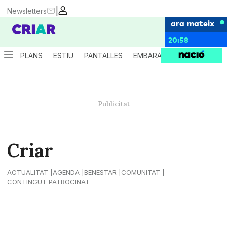
|
Newsletters
ara mateix
20:58
PLANS
ESTIU
PANTALLES
EMBARÀS
CRIANÇA
ES
Criar
ACTUALITAT
AGENDA
BENESTAR
COMUNITAT
CONTINGUT PATROCINAT