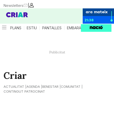
|
Newsletters
ara mateix
21:38
PLANS
ESTIU
PANTALLES
EMBARÀS
CRIANÇA
ES
Criar
ACTUALITAT
AGENDA
BENESTAR
COMUNITAT
CONTINGUT PATROCINAT