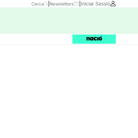
|
|
Iniciar Sessió
Cerca
Newsletters