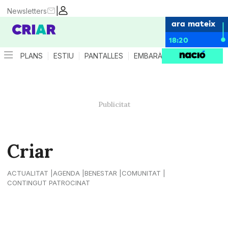
|
Newsletters
ara mateix
18:20
PLANS
ESTIU
PANTALLES
EMBARÀS
CRIANÇA
ES
Criar
ACTUALITAT
AGENDA
BENESTAR
COMUNITAT
CONTINGUT PATROCINAT