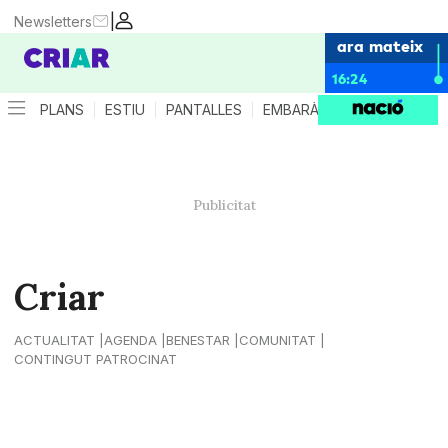
|
Newsletters
ara mateix
16:24
PLANS
ESTIU
PANTALLES
EMBARÀS
CRIANÇA
ES
Criar
ACTUALITAT
AGENDA
BENESTAR
COMUNITAT
CONTINGUT PATROCINAT