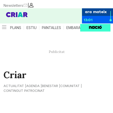
|
Newsletters
ara mateix
13:01
PLANS
ESTIU
PANTALLES
EMBARÀS
CRIANÇA
ES
Criar
ACTUALITAT
AGENDA
BENESTAR
COMUNITAT
CONTINGUT PATROCINAT