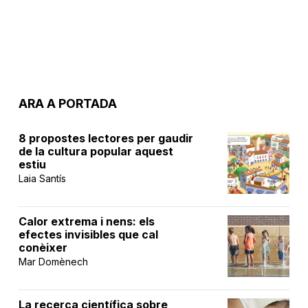
ARA A PORTADA
8 propostes lectores per gaudir
de la cultura popular aquest
estiu
Laia Santís
Calor extrema i nens: els
efectes invisibles que cal
conèixer
Mar Domènech
La recerca científica sobre