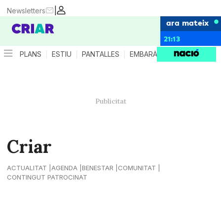
|
Newsletters
ara mateix
21:13
PLANS
ESTIU
PANTALLES
EMBARÀS
CRIANÇA
ES
Criar
ACTUALITAT
AGENDA
BENESTAR
COMUNITAT
CONTINGUT PATROCINAT