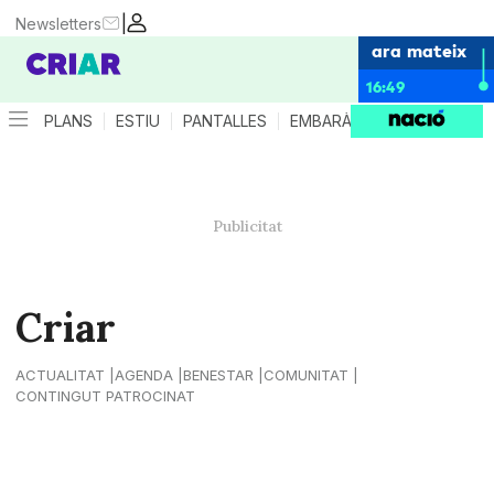
|
Newsletters
ara mateix
16:49
PLANS
ESTIU
PANTALLES
EMBARÀS
CRIANÇA
ES
Criar
ACTUALITAT
AGENDA
BENESTAR
COMUNITAT
CONTINGUT PATROCINAT