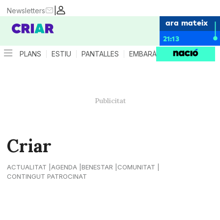
|
Newsletters
ara mateix
21:13
PLANS
ESTIU
PANTALLES
EMBARÀS
CRIANÇA
ES
Criar
ACTUALITAT
AGENDA
BENESTAR
COMUNITAT
CONTINGUT PATROCINAT