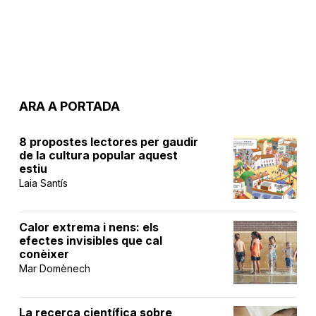
ARA A PORTADA
8 propostes lectores per gaudir
de la cultura popular aquest
estiu
Laia Santís
Calor extrema i nens: els
efectes invisibles que cal
conèixer
Mar Domènech
La recerca científica sobre