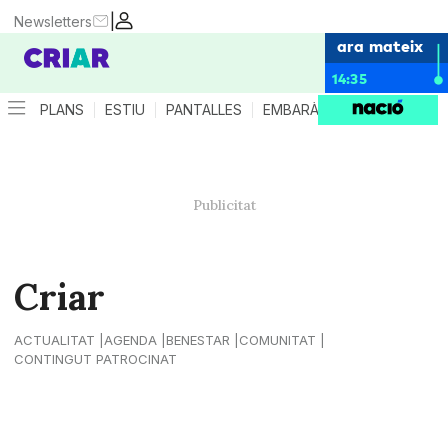
|
Newsletters
ara mateix
14:35
PLANS
ESTIU
PANTALLES
EMBARÀS
CRIANÇA
ES
Criar
ACTUALITAT
AGENDA
BENESTAR
COMUNITAT
CONTINGUT PATROCINAT