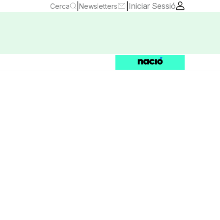
|
|
Iniciar Sessió
Cerca
Newsletters