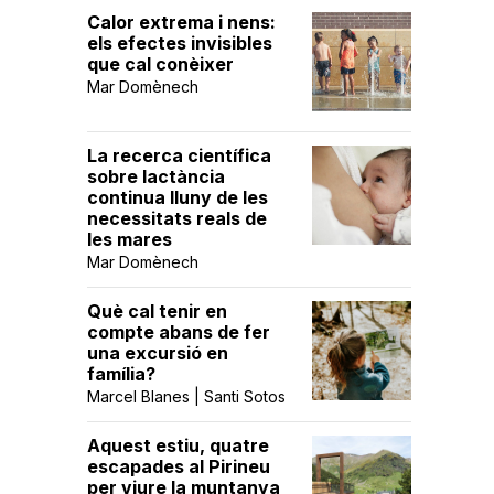
Calor extrema i nens:
els efectes invisibles
que cal conèixer
Mar Domènech
La recerca científica
sobre lactància
continua lluny de les
necessitats reals de
les mares
Mar Domènech
Què cal tenir en
compte abans de fer
una excursió en
família?
Marcel Blanes | Santi Sotos
Aquest estiu, quatre
escapades al Pirineu
per viure la muntanya