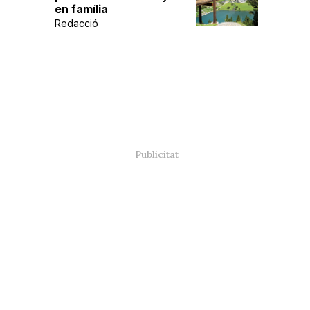
en família
Redacció