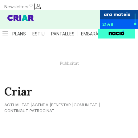
|
Newsletters
ara mateix
21:48
PLANS
ESTIU
PANTALLES
EMBARÀS
CRIANÇA
ES
Criar
ACTUALITAT
AGENDA
BENESTAR
COMUNITAT
CONTINGUT PATROCINAT