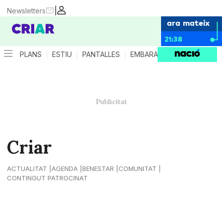
|
Newsletters
ara mateix
21:38
PLANS
ESTIU
PANTALLES
EMBARÀS
CRIANÇA
ES
Criar
ACTUALITAT
AGENDA
BENESTAR
COMUNITAT
CONTINGUT PATROCINAT