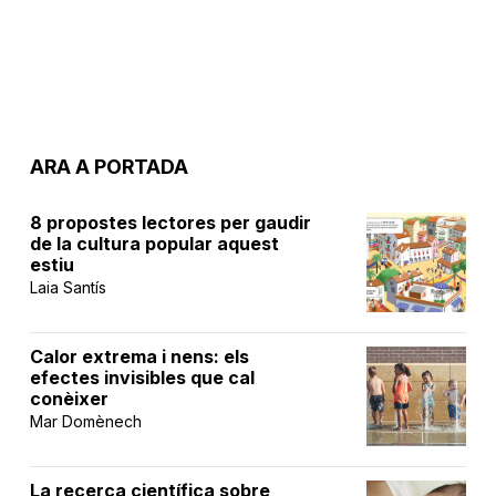
ARA A PORTADA
8 propostes lectores per gaudir
de la cultura popular aquest
estiu
Laia Santís
Calor extrema i nens: els
efectes invisibles que cal
conèixer
Mar Domènech
La recerca científica sobre