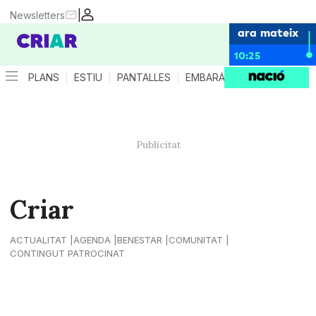
|
Newsletters
ara mateix
10:25
PLANS
ESTIU
PANTALLES
EMBARÀS
CRIANÇA
ES
Criar
ACTUALITAT
AGENDA
BENESTAR
COMUNITAT
CONTINGUT PATROCINAT