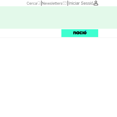
|
|
Iniciar Sessió
Cerca
Newsletters