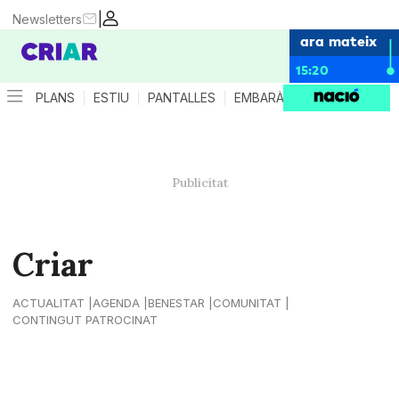
|
Newsletters
ara mateix
15:20
PLANS
ESTIU
PANTALLES
EMBARÀS
CRIANÇA
ES
Criar
ACTUALITAT
AGENDA
BENESTAR
COMUNITAT
CONTINGUT PATROCINAT