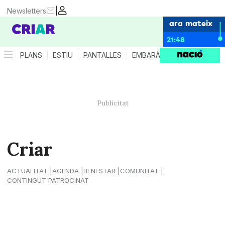
|
Newsletters
ara mateix
21:48
PLANS
ESTIU
PANTALLES
EMBARÀS
CRIANÇA
ES
Criar
ACTUALITAT
AGENDA
BENESTAR
COMUNITAT
CONTINGUT PATROCINAT