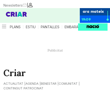
|
Newsletters
ara mateix
19:09
PLANS
ESTIU
PANTALLES
EMBARÀS
CRIANÇA
ES
Criar
ACTUALITAT
AGENDA
BENESTAR
COMUNITAT
CONTINGUT PATROCINAT