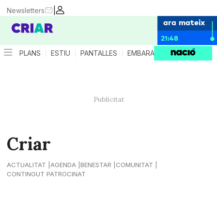
|
Newsletters
ara mateix
21:48
PLANS
ESTIU
PANTALLES
EMBARÀS
CRIANÇA
ES
Criar
ACTUALITAT
AGENDA
BENESTAR
COMUNITAT
CONTINGUT PATROCINAT