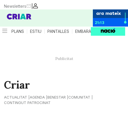
|
Newsletters
ara mateix
21:13
PLANS
ESTIU
PANTALLES
EMBARÀS
CRIANÇA
ES
Criar
ACTUALITAT
AGENDA
BENESTAR
COMUNITAT
CONTINGUT PATROCINAT