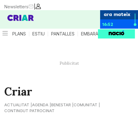
|
Newsletters
ara mateix
16:52
PLANS
ESTIU
PANTALLES
EMBARÀS
CRIANÇA
ES
Criar
ACTUALITAT
AGENDA
BENESTAR
COMUNITAT
CONTINGUT PATROCINAT