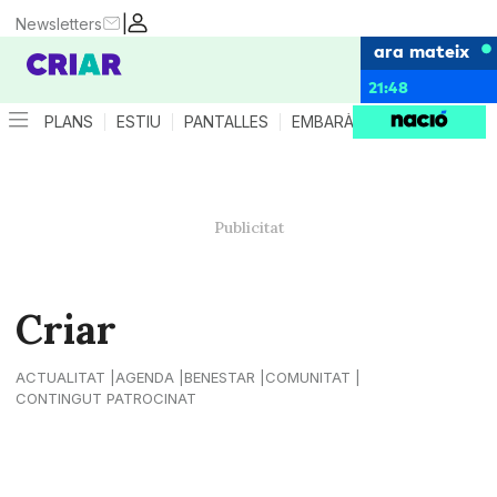
|
Newsletters
ara mateix
21:48
PLANS
ESTIU
PANTALLES
EMBARÀS
CRIANÇA
ES
Criar
ACTUALITAT
AGENDA
BENESTAR
COMUNITAT
CONTINGUT PATROCINAT