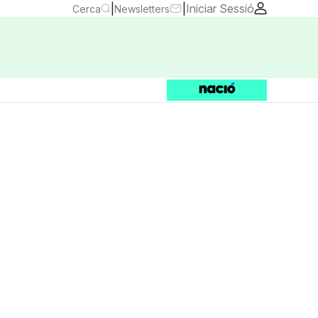
|
|
Iniciar Sessió
Cerca
Newsletters