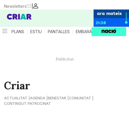
|
Newsletters
ara mateix
21:38
PLANS
ESTIU
PANTALLES
EMBARÀS
CRIANÇA
ES
Criar
ACTUALITAT
AGENDA
BENESTAR
COMUNITAT
CONTINGUT PATROCINAT