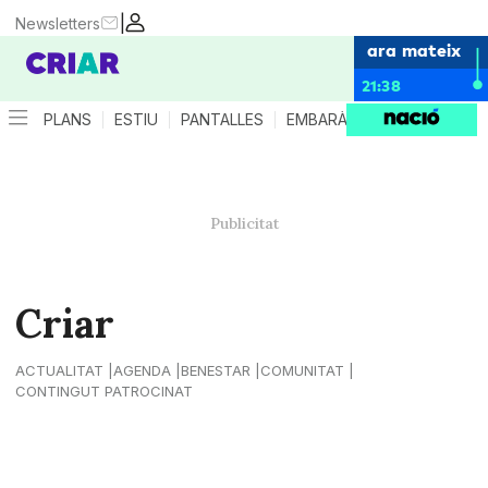
|
Newsletters
ara mateix
21:38
PLANS
ESTIU
PANTALLES
EMBARÀS
CRIANÇA
ES
Criar
ACTUALITAT
AGENDA
BENESTAR
COMUNITAT
CONTINGUT PATROCINAT