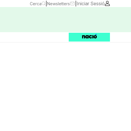
|
|
Iniciar Sessió
Cerca
Newsletters