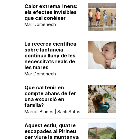
Calor extrema i nens:
els efectes invisibles
que cal conèixer
Mar Domènech
La recerca científica
sobre lactància
continua lluny de les
necessitats reals de
les mares
Mar Domènech
Què cal tenir en
compte abans de fer
una excursió en
família?
Marcel Blanes | Santi Sotos
Aquest estiu, quatre
escapades al Pirineu
per viure la muntanya