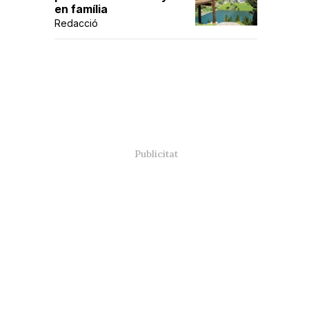
en família
Redacció