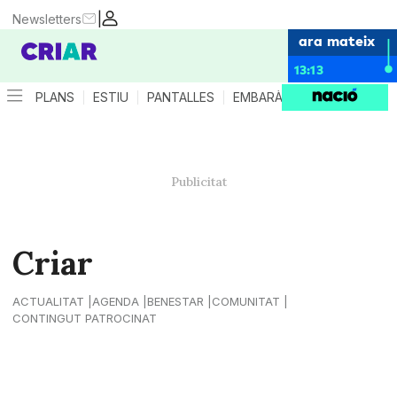
|
Newsletters
ara mateix
13:13
PLANS
ESTIU
PANTALLES
EMBARÀS
CRIANÇA
ES
Criar
ACTUALITAT
AGENDA
BENESTAR
COMUNITAT
CONTINGUT PATROCINAT