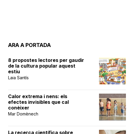
ARA A PORTADA
8 propostes lectores per gaudir
de la cultura popular aquest
estiu
Laia Santís
Calor extrema i nens: els
efectes invisibles que cal
conèixer
Mar Domènech
La recerca científica sobre