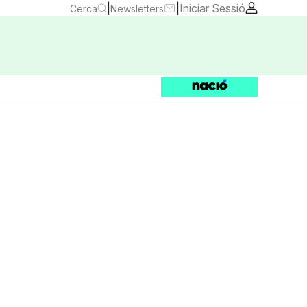
|
|
Iniciar Sessió
Cerca
Newsletters