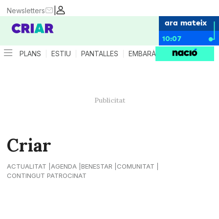
|
Newsletters
ara mateix
10:07
PLANS
ESTIU
PANTALLES
EMBARÀS
CRIANÇA
ES
Criar
ACTUALITAT
AGENDA
BENESTAR
COMUNITAT
CONTINGUT PATROCINAT